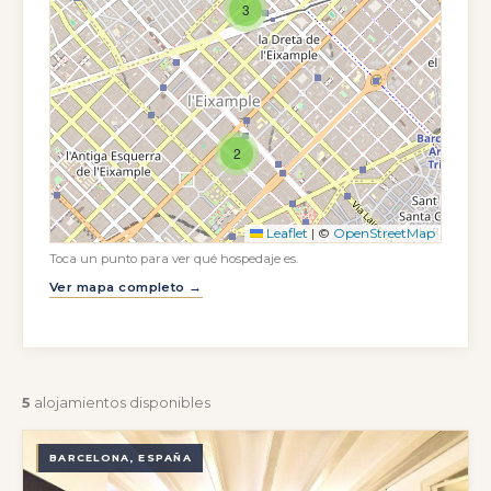
3
2
Leaflet
|
©
OpenStreetMap
Toca un punto para ver qué hospedaje es.
Ver mapa completo →
5
alojamientos disponibles
BARCELONA, ESPAÑA