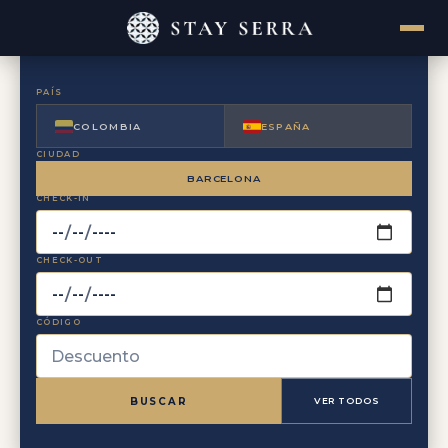
PAÍS
COLOMBIA
ESPAÑA
CIUDAD
BARCELONA
CHECK-IN
CHECK-OUT
CÓDIGO
BUSCAR
VER TODOS